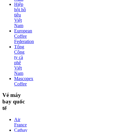
Hiệp
hội hồ
tiêu
Việt
Nam
European
Coffee
Federation
Tổng
Công
ty cà
phê
Việt
Nam
Mascopex
Coffee
Vé máy
bay quốc
tế
Air
France
Cathay