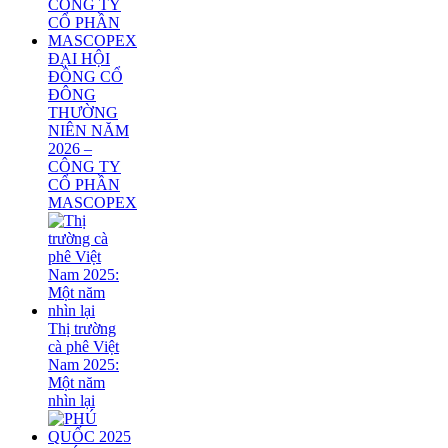
ĐẠI HỘI
ĐỒNG CỔ
ĐÔNG
THƯỜNG
NIÊN NĂM
2026 –
CÔNG TY
CỔ PHẦN
MASCOPEX
Thị trường
cà phê Việt
Nam 2025:
Một năm
nhìn lại