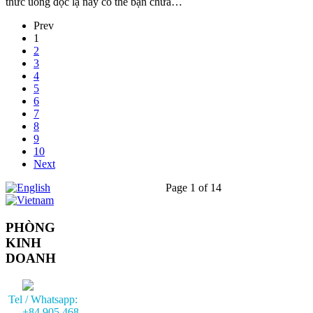
thức uống độc lạ này có thể bạn chưa…
Prev
1
2
3
4
5
6
7
8
9
10
Next
Page 1 of 14
PHÒNG
KINH
DOANH
Tel / Whatsapp:
+84 905 468