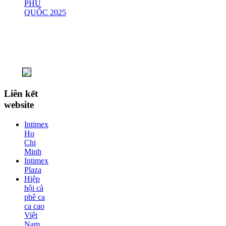
PHÚ
QUỐC 2025
Liên kết
website
Intimex
Ho
Chi
Minh
Intimex
Plaza
Hiệp
hội cà
phê ca
ca cao
Việt
Nam