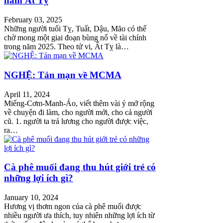
năm Ất Tỵ
February 03, 2025
Những người tuổi Tỵ, Tuất, Dậu, Mão có thể
chờ mong một giai đoạn bùng nổ về tài chính
trong năm 2025. Theo tử vi, Ất Tỵ là…
NGHỆ: Tản mạn về MCMA
April 11, 2024
Miếng-Cơm-Manh-Áo, viết thêm vài ý mở rộng
về chuyện đi làm, cho người mới, cho cả người
cũ. 1. người ta trả lương cho người được việc,
ra…
Cà phê muối đang thu hút giới trẻ có
những lợi ích gì?
January 10, 2024
Hương vị thơm ngon của cà phê muối được
nhiều người ưa thích, tuy nhiên những lợi ích từ