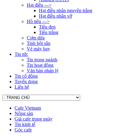
Hạt điều --->
Hạt điều nhân nguyên trắng
Hạt điều nhân vỡ
Hồ tiêu --->
Tiêu đen
Tiêu trắng
Cơm dừa
Tinh bột sắn
Vé máy bay
Tin tức
Tin trong ngành
Tin hoạt động
Văn bản pháp lý
Tin cổ đông
Tuyển dụng
Liên hệ
Cafe Vietnam
Nông sản
Giá cafe trong ngày
Tin kinh tế
Góc cafe