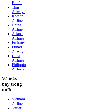
Pacific
Thai
Airways
Korean
Airlines
China
Airline
Asiana
Airlines
Emirates
Etihad
Airways
Delta
Airlines
Philippin
Airlines
Vé máy
bay trong
nước
Vietnam
Airlines
Jetstar