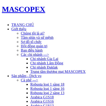
MASCOPEX
TRANG CHỦ
Giới thiệu
Chúng tôi là ai?
Tầm nhìn và sứ mệnh
Sơ đồ tổ chức
Hội đồng quản trị
Ban điều hành
Các chi nhánh --->
Chi nhánh Gia Lai
Chi nhánh Lâm Đồng
Chi nhánh Đaklak
Trung tâm thương mại MASCOPEX
Sản phẩm - Dịch vụ
Cà phê --->
Robusta loại 1 sàng 18
Robusta loại 1 sàng 16
Robusta loại 2 sàng 13
Arabica G1S18
Arabica G1S16
Arabica G1S13