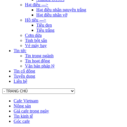
Hạt điều --->
Hạt điều nhân nguyên trắng
Hạt điều nhân vỡ
Hồ tiêu --->
Tiêu đen
Tiêu trắng
Cơm dừa
Tinh bột sắn
Vé máy bay
Tin tức
Tin trong ngành
Tin hoạt động
Văn bản pháp lý
Tin cổ đông
Tuyển dụng
Liên hệ
Cafe Vietnam
Nông sản
Giá cafe trong ngày
Tin kinh tế
Góc cafe