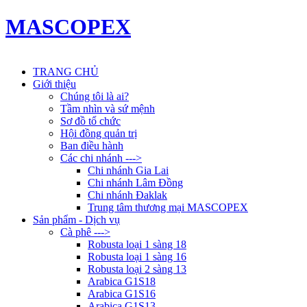
MASCOPEX
TRANG CHỦ
Giới thiệu
Chúng tôi là ai?
Tầm nhìn và sứ mệnh
Sơ đồ tổ chức
Hội đồng quản trị
Ban điều hành
Các chi nhánh --->
Chi nhánh Gia Lai
Chi nhánh Lâm Đồng
Chi nhánh Đaklak
Trung tâm thương mại MASCOPEX
Sản phẩm - Dịch vụ
Cà phê --->
Robusta loại 1 sàng 18
Robusta loại 1 sàng 16
Robusta loại 2 sàng 13
Arabica G1S18
Arabica G1S16
Arabica G1S13