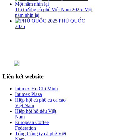
Thị trường cà phê Việt Nam 2025: Một
năm nhìn lại
PHÚ QUỐC
2025
Liên kết website
Intimex Ho Chi Minh
Intimex Plaza
Hiệp hội cà phê ca ca cao
Việt Nam
Hiệp hội hồ tiêu Việt
Nam
European Coffee
Federation
Tổng Công ty cà phê Việt
Nam