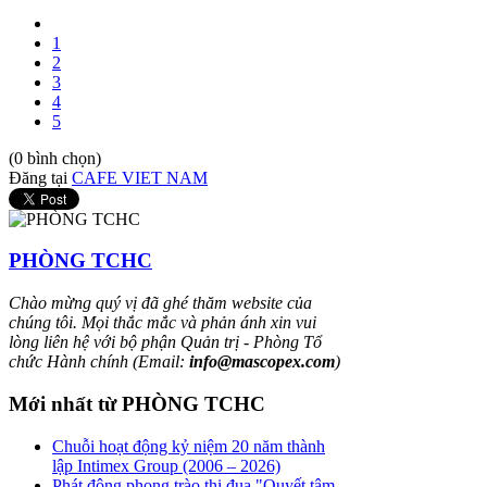
1
2
3
4
5
(0 bình chọn)
Đăng tại
CAFE VIET NAM
PHÒNG TCHC
Chào mừng quý vị đã ghé thăm website của
chúng tôi. Mọi thắc mắc và phản ánh xin vui
lòng liên hệ với bộ phận Quản trị - Phòng Tổ
chức Hành chính (Email:
info@mascopex.com
)
Mới nhất từ PHÒNG TCHC
Chuỗi hoạt động kỷ niệm 20 năm thành
lập Intimex Group (2006 – 2026)
Phát động phong trào thi đua "Quyết tâm