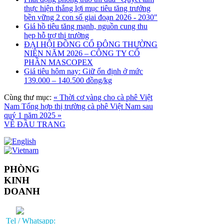
thực hiện thắng lợi mục tiêu tăng trưởng
bền vững 2 con số giai đoạn 2026 - 2030"
Giá hồ tiêu tăng mạnh, nguồn cung thu
hẹp hỗ trợ thị trường
ĐẠI HỘI ĐỒNG CỔ ĐÔNG THƯỜNG
NIÊN NĂM 2026 – CÔNG TY CỔ
PHẦN MASCOPEX
Giá tiêu hôm nay: Giữ ổn định ở mức
139.000 – 140.500 đồng/kg
Cùng thư mục:
« Thời cơ vàng cho cà phê Việt
Nam
Tổng hợp thị trường cà phê Việt Nam sau
quý 1 năm 2025 »
VỀ ĐẦU TRANG
PHÒNG
KINH
DOANH
Tel / Whatsapp: