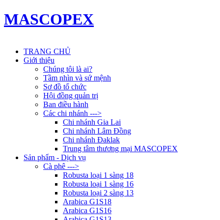
MASCOPEX
TRANG CHỦ
Giới thiệu
Chúng tôi là ai?
Tầm nhìn và sứ mệnh
Sơ đồ tổ chức
Hội đồng quản trị
Ban điều hành
Các chi nhánh --->
Chi nhánh Gia Lai
Chi nhánh Lâm Đồng
Chi nhánh Đaklak
Trung tâm thương mại MASCOPEX
Sản phẩm - Dịch vụ
Cà phê --->
Robusta loại 1 sàng 18
Robusta loại 1 sàng 16
Robusta loại 2 sàng 13
Arabica G1S18
Arabica G1S16
Arabica G1S13