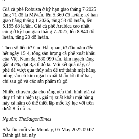
Giá cà phê Robusta ở kỳ hạn giao tháng 7-2025
tăng 71 đô la Mỹ/tấn, lên 5.369 đô la/tấn; kỳ hạn
giao hàng tháng 1-2026, tăng 53 đô la/tấn, lên
5.155 đô la/tấn. Giá cà phê Arabica cao nhất
cũng ở kỳ hạn giao tháng 7-2025, lên 8.840 đô
la/tấn, tăng 20 đô la/tấn.
Theo số liệu từ Cục Hải quan, từ đầu năm đến
hết ngày 15-4, tổng sản lượng cà phê xuất khẩu
của Việt Nam đạt 580.999 tấn, kim ngạch tăng
gần 47%, đạt 3,3 tỉ đô la. Với kết quả này, cà
phê đã vượt qua thủy sản để trở thành mặt hàng
nông sản có kim ngạch xuất khẩu lớn thứ hai,
chỉ sau gỗ và các sản phẩm từ gỗ.
Nhiều chuyên gia cho rằng nếu tình hình giá cả
duy trì như hiện tại, giá trị xuất khẩu mặt hàng
này cả năm có thể thiết lập mốc kỷ lục với trên
dưới 8 tỉ đô la.
Nguồn: TheSaigonTimes
Sửa lần cuối vào Monday, 05 May 2025 09:07
Đánh giá bài này