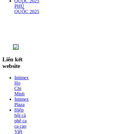
PHÚ
QUỐC 2025
Liên kết
website
Intimex
Ho
Chi
Minh
Intimex
Plaza
Hiệp
hội cà
phê ca
ca cao
Việt