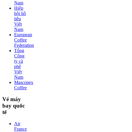
Nam
Hiệp
hội hồ
tiêu
Việt
Nam
European
Coffee
Federation
Tổng
Công
ty cà
phê
Việt
Nam
Mascopex
Coffee
Vé máy
bay quốc
tế
Air
France