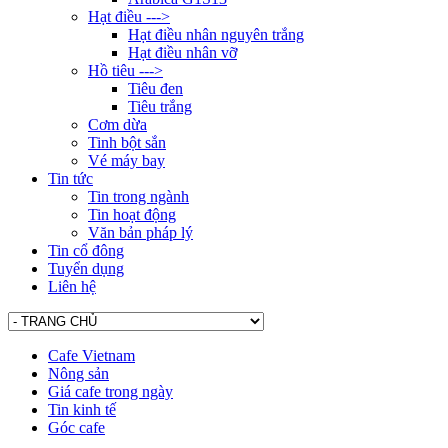
Hạt điều --->
Hạt điều nhân nguyên trắng
Hạt điều nhân vỡ
Hồ tiêu --->
Tiêu đen
Tiêu trắng
Cơm dừa
Tinh bột sắn
Vé máy bay
Tin tức
Tin trong ngành
Tin hoạt động
Văn bản pháp lý
Tin cổ đông
Tuyển dụng
Liên hệ
Cafe Vietnam
Nông sản
Giá cafe trong ngày
Tin kinh tế
Góc cafe