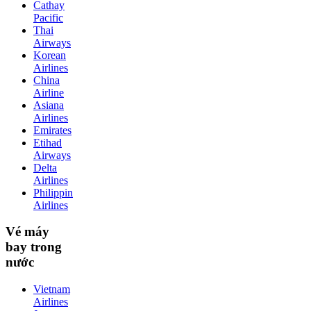
Cathay
Pacific
Thai
Airways
Korean
Airlines
China
Airline
Asiana
Airlines
Emirates
Etihad
Airways
Delta
Airlines
Philippin
Airlines
Vé máy
bay trong
nước
Vietnam
Airlines