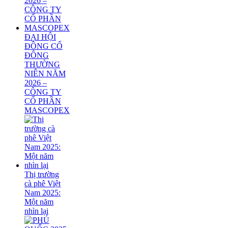
ĐẠI HỘI
ĐỒNG CỔ
ĐÔNG
THƯỜNG
NIÊN NĂM
2026 –
CÔNG TY
CỔ PHẦN
MASCOPEX
Thị trường
cà phê Việt
Nam 2025:
Một năm
nhìn lại