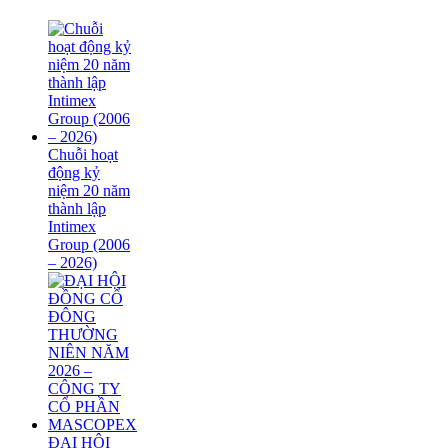
Chuỗi hoạt
động kỷ
niệm 20 năm
thành lập
Intimex
Group (2006
– 2026)
ĐẠI HỘI