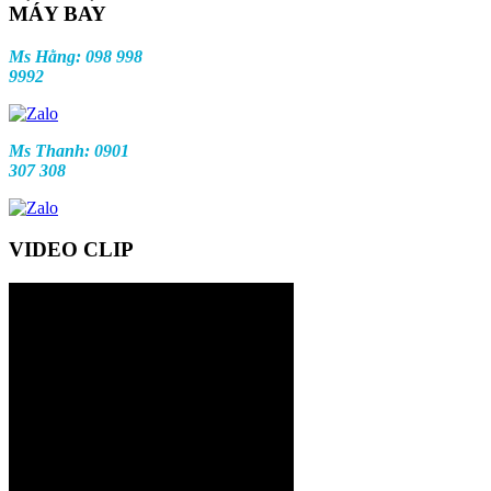
MÁY BAY
Ms Hằng: 098 998
9992
Ms Thanh: 0901
307 308
VIDEO CLIP