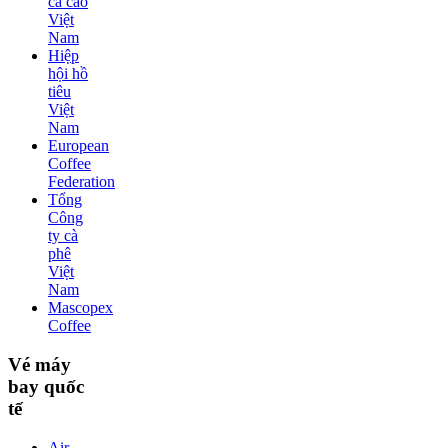
ca cao
Việt
Nam
Hiệp
hội hồ
tiêu
Việt
Nam
European
Coffee
Federation
Tổng
Công
ty cà
phê
Việt
Nam
Mascopex
Coffee
Vé máy
bay quốc
tế
Air