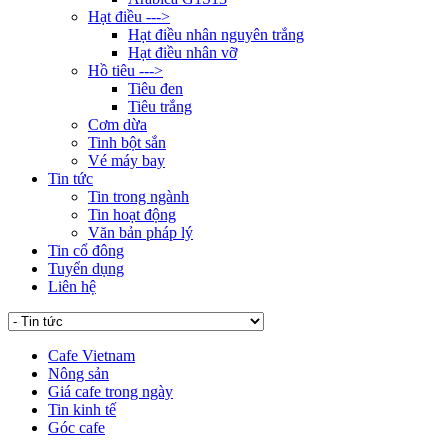
Hạt điều --->
Hạt điều nhân nguyên trắng
Hạt điều nhân vỡ
Hồ tiêu --->
Tiêu đen
Tiêu trắng
Cơm dừa
Tinh bột sắn
Vé máy bay
Tin tức
Tin trong ngành
Tin hoạt động
Văn bản pháp lý
Tin cổ đông
Tuyển dụng
Liên hệ
Cafe Vietnam
Nông sản
Giá cafe trong ngày
Tin kinh tế
Góc cafe