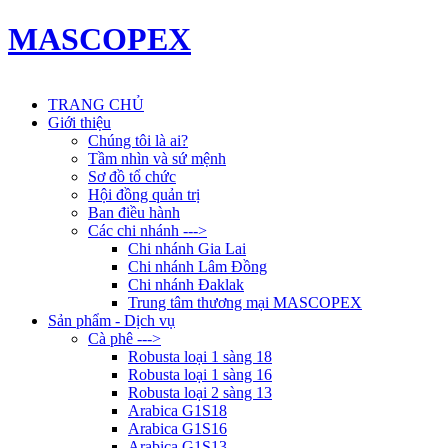
MASCOPEX
TRANG CHỦ
Giới thiệu
Chúng tôi là ai?
Tầm nhìn và sứ mệnh
Sơ đồ tổ chức
Hội đồng quản trị
Ban điều hành
Các chi nhánh --->
Chi nhánh Gia Lai
Chi nhánh Lâm Đồng
Chi nhánh Đaklak
Trung tâm thương mại MASCOPEX
Sản phẩm - Dịch vụ
Cà phê --->
Robusta loại 1 sàng 18
Robusta loại 1 sàng 16
Robusta loại 2 sàng 13
Arabica G1S18
Arabica G1S16
Arabica G1S13