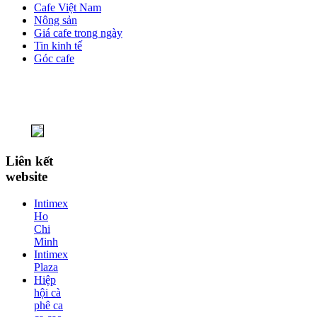
Cafe Việt Nam
Nông sản
Giá cafe trong ngày
Tin kinh tế
Góc cafe
Liên kết
website
Intimex
Ho
Chi
Minh
Intimex
Plaza
Hiệp
hội cà
phê ca