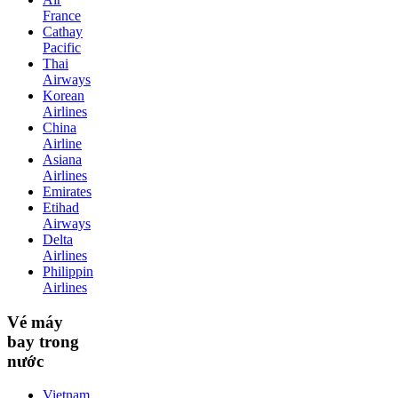
France
Cathay
Pacific
Thai
Airways
Korean
Airlines
China
Airline
Asiana
Airlines
Emirates
Etihad
Airways
Delta
Airlines
Philippin
Airlines
Vé máy
bay trong
nước
Vietnam