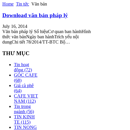
Home
Tin tức
Văn bản
Download văn bản pháp lý
July 16, 2014
Văn bản pháp lý Số hiệuCơ quan ban hànhHình
thức văn bảnNgày ban hànhTrích yếu nội
dungChi tiết 78/2014/TT-BTC Bộ…
THƯ MỤC
Tin hoạt
động
(72)
GÓC CAFE
(68)
Giá cà phê
(64)
CAFE VIET
NAM
(112)
Tin trong
ngành
(56)
TIN KINH
TE
(115)
TIN NONG