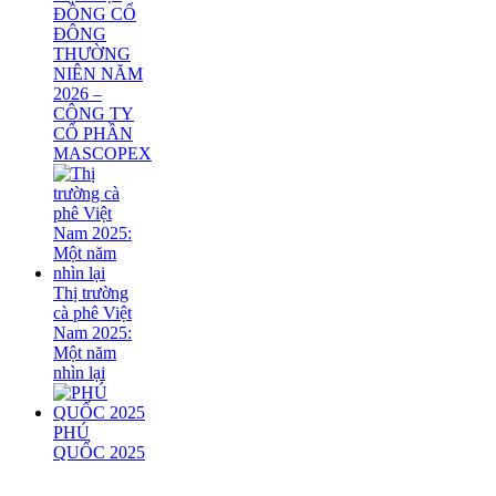
ĐỒNG CỔ
ĐÔNG
THƯỜNG
NIÊN NĂM
2026 –
CÔNG TY
CỔ PHẦN
MASCOPEX
Thị trường
cà phê Việt
Nam 2025:
Một năm
nhìn lại
PHÚ
QUỐC 2025