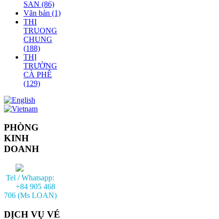
SAN
(86)
Văn bản
(1)
THI
TRUONG
CHUNG
(188)
THỊ
TRƯỜNG
CÀ PHÊ
(129)
PHÒNG
KINH
DOANH
Tel / Whatsapp:
+84 905 468
706 (Ms LOAN)
DỊCH VỤ VÉ