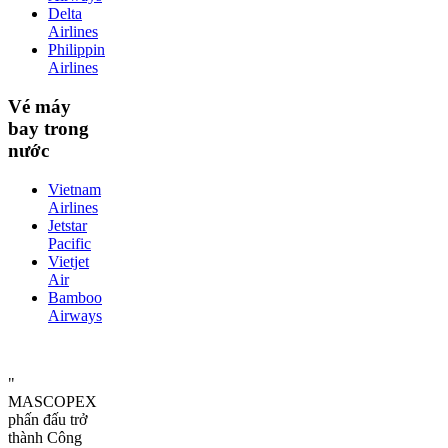
Delta
Airlines
Philippin
Airlines
Vé máy
bay trong
nước
Vietnam
Airlines
Jetstar
Pacific
Vietjet
Air
Bamboo
Airways
"
MASCOPEX
phấn đấu trở
thành Công