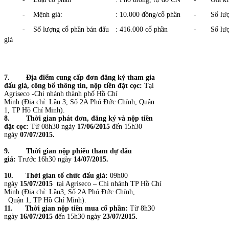
- Mệnh giá:
: 10.000 đồng/cổ phần
- Số lượng
- Số lượng cổ phần bán đấu
: 416.000 cổ phần
- Số lượn
giá
7.
Địa điểm cung cấp đơn đăng ký tham gia
đấu giá, công bố thông tin, nộp tiền đặt cọc:
Tại
Agriseco -Chi nhánh thành phố Hồ Chí
Minh (Địa chỉ: Lầu 3, Số 2A Phó Đức Chính, Quận
1, TP Hồ Chí Minh).
8.
Thời gian phát đơn, đăng ký và nộp tiền
đặt cọc:
Từ 08h30 ngày
17/06/2015
đến 15h30
ngày
07/07/2015.
9.
Thời gian nộp phiếu tham dự đấu
giá:
Trước 16h30 ngày
14/07/2015.
10.
Thời gian tổ chức đấu giá:
09h00
ngày
15/07/2015
tại Agriseco – Chi nhánh TP Hồ Chí
Minh (Địa chỉ: Lầu3, Số 2A Phó Đức Chính,
Quận 1, TP Hồ Chí Minh).
11.
Thời gian nộp tiền mua cổ phần:
Từ 8h30
ngày
16/07/2015
đến 15h30 ngày
23/07/2015.