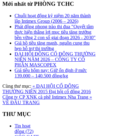
Mới nhất từ PHÒNG TCHC
Chuỗi hoạt động kỷ niệm 20 năm thành
lập Intimex Group (2006 – 2026)
Phát động phong trào thi đua "Quyết tâm
thực hiện thắng lợi mục tiêu tăng trưởng
bền vững 2 con số giai đoạn 2026 - 2030"
Giá hồ tiêu tăng mạnh, nguồn cung thu
hẹp hỗ trợ thị trường
ĐẠI HỘI ĐỒNG CỔ ĐÔNG THƯỜNG
NIÊN NĂM 2026 – CÔNG TY CỔ
PHẦN MASCOPEX
Giá tiêu hôm nay: Giữ ổn định ở mức
139.000 – 140.500 đồng/kg
Cùng thư mục:
« ĐẠI HỘI CỔ ĐÔNG
THƯỜNG NIÊN 2015
Đại hội cổ đông 2016
Công ty CP XNK cà phê Intimex Nha Trang »
VỀ ĐẦU TRANG
THƯ MỤC
Tin hoạt
động
(72)