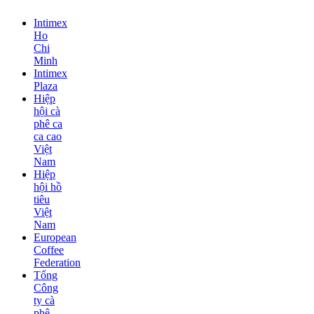
Intimex
Ho
Chi
Minh
Intimex
Plaza
Hiệp
hội cà
phê ca
ca cao
Việt
Nam
Hiệp
hội hồ
tiêu
Việt
Nam
European
Coffee
Federation
Tổng
Công
ty cà
phê