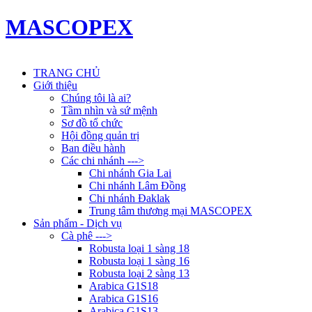
MASCOPEX
TRANG CHỦ
Giới thiệu
Chúng tôi là ai?
Tầm nhìn và sứ mệnh
Sơ đồ tổ chức
Hội đồng quản trị
Ban điều hành
Các chi nhánh --->
Chi nhánh Gia Lai
Chi nhánh Lâm Đồng
Chi nhánh Đaklak
Trung tâm thương mại MASCOPEX
Sản phẩm - Dịch vụ
Cà phê --->
Robusta loại 1 sàng 18
Robusta loại 1 sàng 16
Robusta loại 2 sàng 13
Arabica G1S18
Arabica G1S16
Arabica G1S13