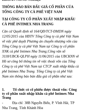
THÔNG BÁO BÁN ĐẤU GIÁ CỔ PHẦN CỦA
TỔNG CÔNG TY CÀ PHÊ VIỆT NAM
TẠI CÔNG TY CỔ PHẦN XUẤT NHẬP KHẨU
CÀ PHÊ INTIMEX NHA TRANG
Căn cứ Quyết định số 164/QĐ/TCT-ĐMDN ngày
12/05/2015 của HĐTV Tổng Công ty cà phê Việt Nam
về việc phê duyệt Phương án chuyển nhượng vốn của
Tổng Công ty cà phê Việt Nam tại Công ty cổ phần
XNK cà phê Intimex Nha Trang;Công văn số
3118/UBCK-QLPH ngày 11/06/2015 của UBCKNN về
Hồ sơ công bố thông tin về việc thoái vốn của Tổng
Công ty cà phê Việt Nam tại CTCP xuất nhập khẩu cà
phê Intimex Nha Trang. Tổng Công ty cà phê Việt
Nam xin thông báo bán đấu giá cổ phần như sau:
1.
Tổ chức có cổ phiếu được thoái vốn: Công
ty cổ phần xuất nhập khẩu cà phê Intimex Nha
Trang
- Địa chỉ: 38B Nguyễn Biếu, P. Vĩnh Hải, TP
Nha Trang, Tỉnh Khánh Hòa