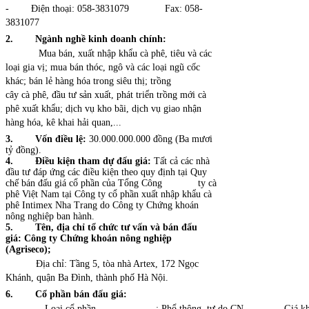
- Điện thoại: 058-3831079 Fax: 058-
3831077
2.
Ngành nghề kinh doanh chính:
Mua bán, xuất nhập khẩu cà phê, tiêu và các
loại gia vị; mua bán thóc, ngô và các loại ngũ cốc
khác; bán lẻ hàng hóa trong siêu thị; trồng
cây cà phê, đầu tư sản xuất, phát triển trồng mới cà
phê xuất khẩu; dịch vụ kho bãi, dịch vụ giao nhận
hàng hóa, kê khai hải quan,...
3.
Vốn điều lệ:
30.000.000.000 đồng (Ba mươi
tỷ đồng).
4.
Điều kiện tham dự đấu giá:
Tất cả các nhà
đầu tư đáp ứng các điều kiện theo quy định tại Quy
chế bán đấu giá cổ phần của Tổng Công ty cà
phê Việt Nam tại Công ty cổ phần xuất nhập khẩu cà
phê Intimex Nha Trang do Công ty Chứng khoán
nông nghiệp ban hành.
5.
Tên, địa chỉ tổ chức tư vấn và bán đấu
giá:
Công ty Chứng khoán nông nghiệp
(Agriseco);
Địa chỉ: Tầng 5, tòa nhà Artex, 172 Ngọc
Khánh, quận Ba Đình, thành phố Hà Nội.
6.
Cổ phần bán đấu giá:
- Loại cổ phần
: Phổ thông, tự do CN
- Giá khở