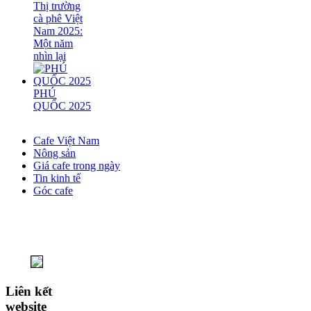
Thị trường
cà phê Việt
Nam 2025:
Một năm
nhìn lại
PHÚ
QUỐC 2025
Cafe Việt Nam
Nông sản
Giá cafe trong ngày
Tin kinh tế
Góc cafe
Liên kết
website