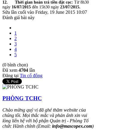
12.
Thời gian hoàn trả tiền đặt cọc:
Từ 8h30
ngày
16/07/2015
đến 15h30 ngày
23/07/2015.
Sửa lần cuối vào Friday, 19 June 2015 10:07
Đánh giá bài này
1
2
3
4
5
(0 bình chọn)
Đã xem
4704
lần
Đăng tại
Tin cổ đông
PHÒNG TCHC
Chào mừng quý vị đã ghé thăm website của
chúng tôi. Mọi thắc mắc và phản ánh xin vui
lòng liên hệ với bộ phận Quản trị - Phòng Tổ
chức Hành chính (Email:
info@mascopex.com
)