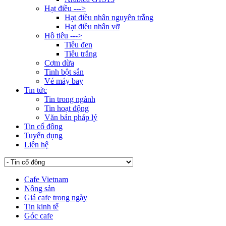
Hạt điều --->
Hạt điều nhân nguyên trắng
Hạt điều nhân vỡ
Hồ tiêu --->
Tiêu đen
Tiêu trắng
Cơm dừa
Tinh bột sắn
Vé máy bay
Tin tức
Tin trong ngành
Tin hoạt động
Văn bản pháp lý
Tin cổ đông
Tuyển dụng
Liên hệ
Cafe Vietnam
Nông sản
Giá cafe trong ngày
Tin kinh tế
Góc cafe