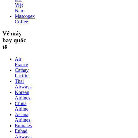
Việt
Nam
Mascopex
Coffee
Vé máy
bay quốc
tế
Air
France
Cathay
Pacific
Thai
Airways
Korean
Airlines
China
Airline
Asiana
Airlines
Emirates
Etihad
Airways